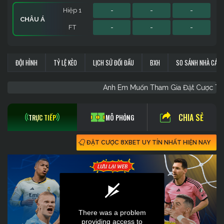
Hiệp 1
-
-
-
CHÂU Á
FT
-
-
-
Hiệp 1
Hiệp 1
Sớm
-
-
-
-
-
-
-
-
-
PHẠT GÓC
CHÂU ÂU
TÀI XỈU
ĐỘI HÌNH
TỶ LỆ KÈO
LỊCH SỬ ĐỐI ĐẦU
BXH
SO SÁNH NHÀ CÁI
FT
FT
FT
-
-
-
-
-
-
-
-
-
Anh Em Muốn Tham Gia Đặt Cược
CHIA SẺ
TRỰC TIẾP
MÔ PHỎNG
ĐẶT CƯỢC 8XBET UY TÍN NHẤT HIỆN NAY