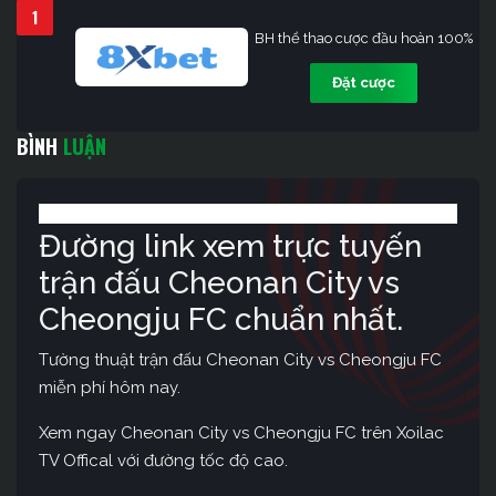
1
BH thể thao cược đầu hoàn 100%
Đặt cược
BÌNH
LUẬN
Đường link xem trực tuyến
trận đấu Cheonan City vs
Cheongju FC chuẩn nhất.
Tường thuật trận đấu Cheonan City vs Cheongju FC
miễn phí hôm nay.
Xem ngay Cheonan City vs Cheongju FC trên Xoilac
TV Offical với đường tốc độ cao.