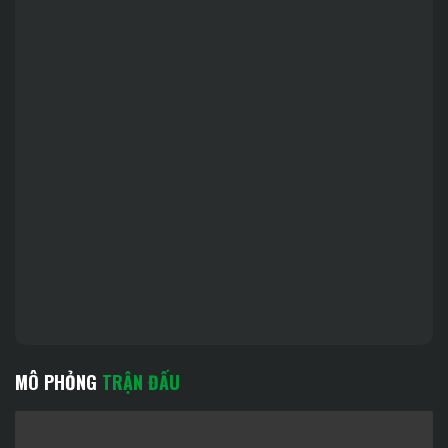
MÔ PHỎNG
TRẬN ĐẤU