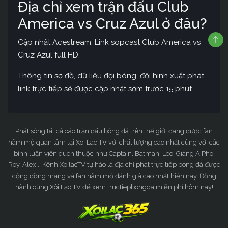
Địa chỉ xem trận đấu Club
America vs Cruz Azul ở đâu?
Cập nhật Acestream, Link sopcast Club America vs
Cruz Azul full HD.
Thông tin sơ đồ, dữ liệu đội bóng, đội hình xuất phát,
link trực tiếp sẽ được cập nhật sớm trước 15 phút.
Phát sóng tất cả các trận đấu bóng đá trên thế giới đang được fan
hâm mộ quan tâm tại Xoi Lac TV với chất lượng cao nhất cùng với các
bình luận viên quen thuộc như Captain, Batman, Leo, Giàng A Pho,
Roy, Alex... Kênh XoilacTV tự hào là địa chỉ phát trực tiếp bóng đá được
cộng đồng mạng và fan hâm mộ đánh giá cao nhất hiện nay. Đồng
hành cùng Xôi Lạc TV để xem tructiepbongda miễn phí hôm nay!