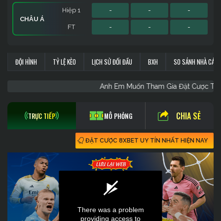
Hiệp 1
-
-
-
CHÂU Á
FT
-
-
-
Hiệp 1
Hiệp 1
Sớm
-
-
-
-
-
-
-
-
-
PHẠT GÓC
CHÂU ÂU
TÀI XỈU
ĐỘI HÌNH
TỶ LỆ KÈO
LỊCH SỬ ĐỐI ĐẦU
BXH
SO SÁNH NHÀ CÁI
FT
FT
FT
-
-
-
-
-
-
-
-
-
Anh Em Muốn Tham Gia Đặt Cược
CHIA SẺ
TRỰC TIẾP
MÔ PHỎNG
ĐẶT CƯỢC 8XBET UY TÍN NHẤT HIỆN NAY