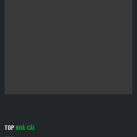
TOP
NHÀ CÁI