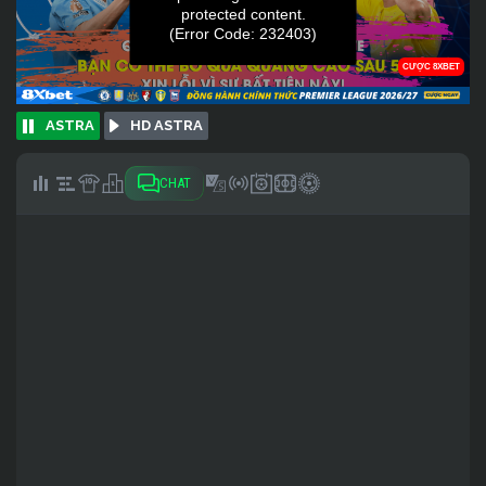
ASTRA
HD ASTRA
CHAT