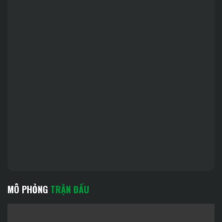
MÔ PHỎNG
TRẬN ĐẤU