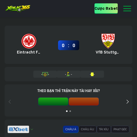
Cược 8xbet
:
0
0
Eintracht Frankfurt
VfB Stuttgart
-
-
-
-
-
-
THEO BẠN THÌ TRẬN NÀY TÀI HAY XỈU?
TÀI 0%
XỈU 0%
CHÂU Á
CHÂU ÂU
TÀI XỈU
PHẠT GÓC