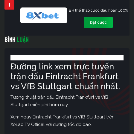
1
BH thể thao cược đầu hoàn 100%
Đặt cược
BÌNH
LUẬN
Đường link xem trực tuyến
trận đấu Eintracht Frankfurt
vs VfB Stuttgart chuẩn nhất.
Tường thuật trận đấu Eintracht Frankfurt vs VfB
Stuttgart miễn phí hôm nay.
Xem ngay Eintracht Frankfurt vs VfB Stuttgart trên
Xoilac TV Offical với đường tốc độ cao.