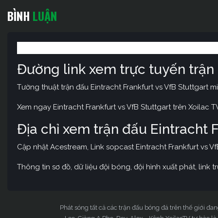
BÌNH
LUẬN
Đường link xem trực tuyến trận 
Tường thuật trận đấu Eintracht Frankfurt vs VfB Stuttgart m
Xem ngay Eintracht Frankfurt vs VfB Stuttgart trên Xoilac T
Địa chỉ xem trận đấu Eintracht 
Cập nhật Acestream, Link sopcast Eintracht Frankfurt vs VfB
Thông tin sơ đồ, dữ liệu đội bóng, đội hình xuất phát, link 
Phát sóng tất cả các trận đấu bóng đá trên thế giới đ