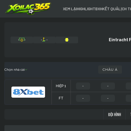
XEM LẠI
HIGHLIGHT
BXH
KẾT QUẢ
LỊCH T
Eintracht 
-
-
-
-
-
-
Chọn nhà cái
CHÂU Á
-
-
HIỆP 1
-
-
FT
ĐỘI HÌNH