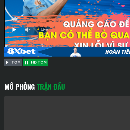
TOM
HD TOM
MÔ PHỎNG
TRẬN ĐẤU