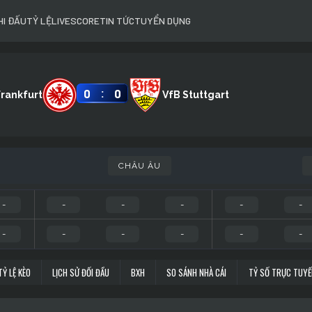
HI ĐẤU
TỶ LỆ
LIVESCORE
TIN TỨC
TUYỂN DỤNG
0
:
0
Frankfurt
VfB Stuttgart
CHÂU ÂU
-
-
-
-
-
-
-
-
-
-
-
-
TỶ LỆ KÈO
LỊCH SỬ ĐỐI ĐẦU
BXH
SO SÁNH NHÀ CÁI
TỶ SỐ TRỰC TUYẾ