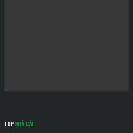
TOP
NHÀ CÁI