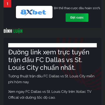
1
BH thể thao cược đầu hoàn 100%
Đặt cược
BÌNH
LUẬN
Đường link xem trực tuyến
trận đấu FC Dallas vs St.
Louis City chuẩn nhất.
Tường thuật trận đấu FC Dallas vs St. Louis City miễn
phí hôm nay.
Xem ngay FC Dallas vs St. Louis City trên Xoilac TV
Offical với đường tốc độ cao.