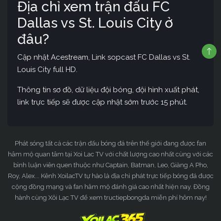
Địa chỉ xem trận đấu FC
Dallas vs St. Louis City ở
đâu?
Cập nhật Acestream, Link sopcast FC Dallas vs St.
Louis City full HD.
Thông tin sơ đồ, dữ liệu đội bóng, đội hình xuất phát,
link trực tiếp sẽ được cập nhật sớm trước 15 phút.
Phát sóng tất cả các trận đấu bóng đá trên thế giới đang được fan
hâm mộ quan tâm tại Xoi Lac TV với chất lượng cao nhất cùng với các
bình luận viên quen thuộc như Captain, Batman, Leo, Giàng A Pho,
Roy, Alex... Kênh XoilacTV tự hào là địa chỉ phát trực tiếp bóng đá được
cộng đồng mạng và fan hâm mộ đánh giá cao nhất hiện nay. Đồng
hành cùng Xôi Lạc TV để xem tructiepbongda miễn phí hôm nay!