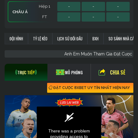
Hiệp 1
-
-
-
CHÂU Á
FT
-
-
-
Hiệp 1
Hiệp 1
Sớm
-
-
-
-
-
-
-
-
-
PHẠT GÓC
CHÂU ÂU
TÀI XỈU
ĐỘI HÌNH
TỶ LỆ KÈO
LỊCH SỬ ĐỐI ĐẦU
BXH
SO SÁNH NHÀ CÁI
FT
FT
FT
-
-
-
-
-
-
-
-
-
Anh Em Muốn Tham Gia Đặt Cượ
CHIA SẺ
TRỰC TIẾP
MÔ PHỎNG
ĐẶT CƯỢC 8XBET UY TÍN NHẤT HIỆN NAY