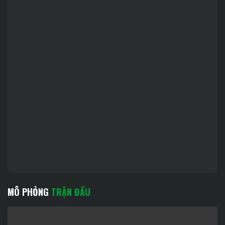
MÔ PHỎNG
TRẬN ĐẤU