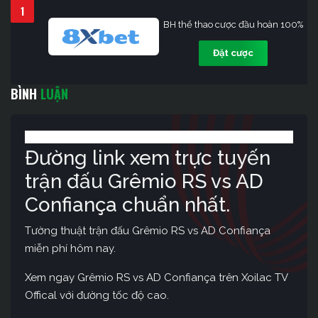
1
BH thể thao cược đầu hoàn 100%
Đặt cược
BÌNH
LUẬN
Đường link xem trực tuyến
trận đấu Grêmio RS vs AD
Confiança chuẩn nhất.
Tường thuật trận đấu Grêmio RS vs AD Confiança
miễn phí hôm nay.
Xem ngay Grêmio RS vs AD Confiança trên Xoilac TV
Offical với đường tốc độ cao.