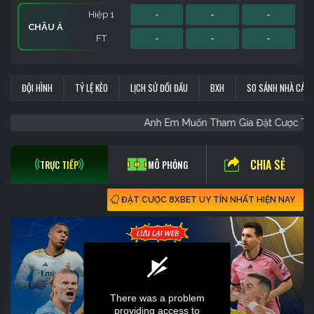
Hiệp 1
-
-
-
CHÂU Á
FT
-
-
-
Hiệp 1
Hiệp 1
Sớm
-
-
-
-
-
-
-
-
-
PHẠT GÓC
CHÂU ÂU
TÀI XỈU
ĐỘI HÌNH
TỶ LỆ KÈO
LỊCH SỬ ĐỐI ĐẦU
BXH
SO SÁNH NHÀ CÁI
FT
FT
FT
-
-
-
-
-
-
-
-
-
Anh Em Muốn Tham Gia Đặt Cược
CHIA SẺ
TRỰC TIẾP
MÔ PHỎNG
ĐẶT CƯỢC 8XBET UY TÍN NHẤT HIỆN NAY