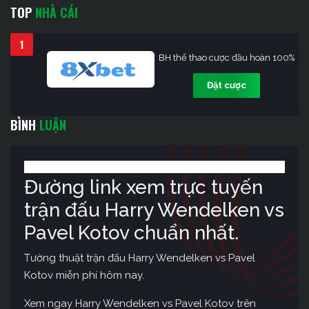
TOP
NHÀ CÁI
1
BH thể thao cược đầu hoàn 100%
Đặt cược
BÌNH
LUẬN
Đường link xem trực tuyến
trận đấu Harry Wendelken vs
Pavel Kotov chuẩn nhất.
Tường thuật trận đấu Harry Wendelken vs Pavel
Kotov miễn phí hôm nay.
Xem ngay Harry Wendelken vs Pavel Kotov trên