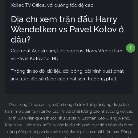
Xoilac TV Offical với đường tốc độ cao.
Địa chỉ xem trận đấu Harry
Wendelken vs Pavel Kotov ở
đâu?
Cập nhật Acestream, Link sopcast Harry Wendelken
vs Pavel Kotov full HD.
Thông tin sơ đồ, dữ liệu đội bóng, đội hình xuất phát,
link trực tiếp sẽ được cập nhật sớm trước 15 phút.
Phát sóng tất cả các trận đấu bóng đá trên thế giới đang được fan
hâm mộ quan tâm tại Xoi Lac TV với chất lượng cao nhất cùng với các
bình luận viên quen thuộc như Captain, Batman, Leo, Giàng A Pho,
Roy, Alex... Kênh XoilacTV tự hào là địa chỉ phát trực tiếp bóng đá được
cộng đồng mạng và fan hâm mộ đánh giá cao nhất hiện nay. Đồng