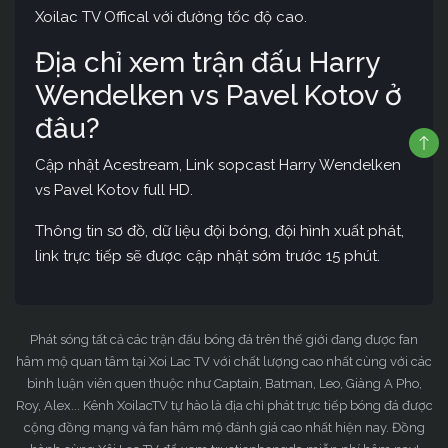
Xoilac TV Offical với đường tốc độ cao.
Địa chỉ xem trận đấu Harry
Wendelken vs Pavel Kotov ở
đâu?
Cập nhật Acestream, Link sopcast Harry Wendelken
vs Pavel Kotov full HD.
Thông tin sơ đồ, dữ liệu đội bóng, đội hình xuất phát,
link trực tiếp sẽ được cập nhật sớm trước 15 phút.
Phát sóng tất cả các trận đấu bóng đá trên thế giới đang được fan
hâm mộ quan tâm tại Xoi Lac TV với chất lượng cao nhất cùng với các
bình luận viên quen thuộc như Captain, Batman, Leo, Giàng A Pho,
Roy, Alex... Kênh XoilacTV tự hào là địa chỉ phát trực tiếp bóng đá được
cộng đồng mạng và fan hâm mộ đánh giá cao nhất hiện nay. Đồng