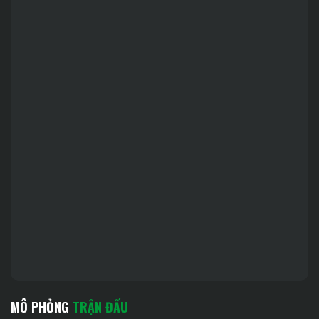
MÔ PHỎNG
TRẬN ĐẤU