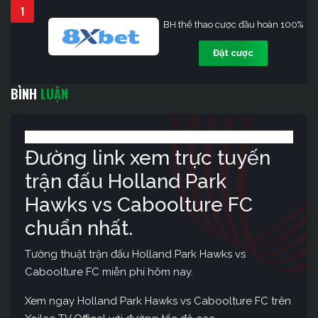
1
BH thể thao cược đầu hoàn 100%
Đặt cược
BÌNH
LUẬN
Đường link xem trực tuyến
trận đấu Holland Park
Hawks vs Caboolture FC
chuẩn nhất.
Tường thuật trận đấu Holland Park Hawks vs
Caboolture FC miễn phí hôm nay.
Xem ngay Holland Park Hawks vs Caboolture FC trên