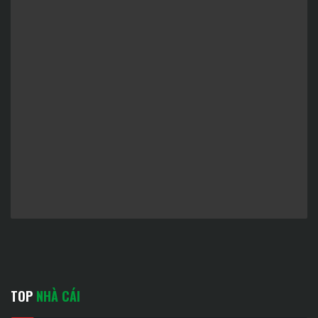
TOP
NHÀ CÁI