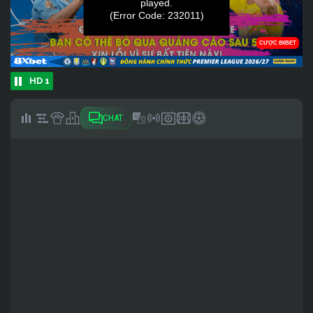
HD 1
CHAT