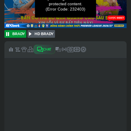
BRADY
HD BRADY
CHAT