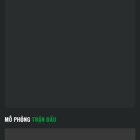
MÔ PHỎNG
TRẬN ĐẤU