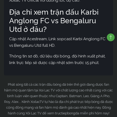
Xoilac TV Offical với đường tốc độ cao.
Địa chỉ xem trận đấu Karbi
Anglong FC vs Bengaluru
Utd ở đâu?
Cập nhật Acestream, Link sopcast Karbi Anglong FC
vs Bengaluru Utd full HD.
Thông tin sơ đồ, dữ liệu đội bóng, đội hình xuất phát,
link trực tiếp sẽ được cập nhật sớm trước 15 phút.
Phát sóng tất cả các trận đấu bóng đá trên thế giới đang được fan
hâm mộ quan tâm tại Xoi Lac TV với chất lượng cao nhất cùng với các
bình luận viên quen thuộc như Captain, Batman, Leo, Giàng A Pho,
Roy, Alex... Kênh XoilacTV tự hào là địa chỉ phát trực tiếp bóng đá được
cộng đồng mạng và fan hâm mộ đánh giá cao nhất hiện nay. Đồng
hành cùng Xôi Lạc TV để xem tructiepbongda miễn phí hôm nay!