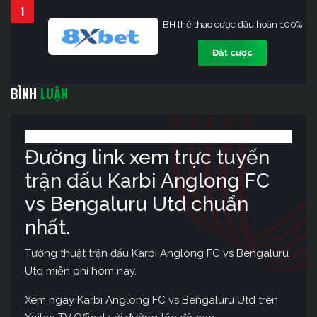
1
BH thể thao cược đầu hoàn 100%
Đặt cược
BÌNH
LUẬN
Đường link xem trực tuyến
trận đấu Karbi Anglong FC
vs Bengaluru Utd chuẩn
nhất.
Tường thuật trận đấu Karbi Anglong FC vs Bengaluru
Utd miễn phí hôm nay.
Xem ngay Karbi Anglong FC vs Bengaluru Utd trên