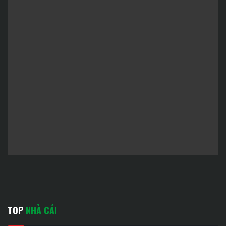
TOP
NHÀ CÁI