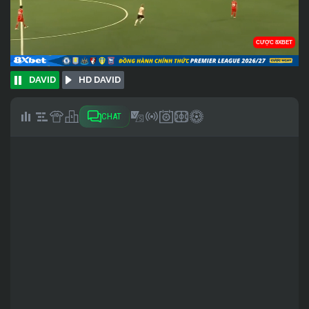
DAVID
HD DAVID
CHAT