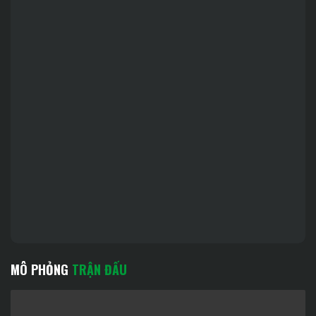
MÔ PHỎNG
TRẬN ĐẤU