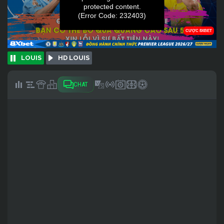
LOUIS
HD LOUIS
CHAT