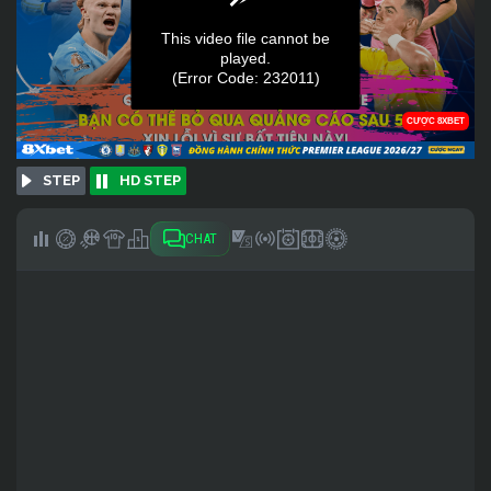
STEP
HD STEP
CHAT