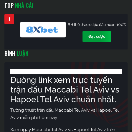
TOP
NHÀ CÁI
1
BH thể thao cược đầu hoàn 100%
Đặt cược
BÌNH
LUẬN
Đường link xem trực tuyến
trận đấu Maccabi Tel Aviv vs
Hapoel Tel Aviv chuẩn nhất.
Tường thuật trận đấu Maccabi Tel Aviv vs Hapoel Tel
Aviv miễn phí hôm nay.
Xem ngay Maccabi Tel Aviv vs Hapoel Tel Aviv trên