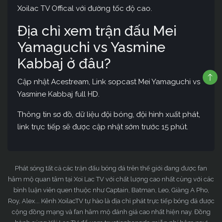
Xoilac TV Offical với đường tốc độ cao.
Địa chỉ xem trận đấu Mei
Yamaguchi vs Yasmine
Kabbaj ở đâu?
Cập nhật Acestream, Link sopcast Mei Yamaguchi vs
Yasmine Kabbaj full HD.
Thông tin sơ đồ, dữ liệu đội bóng, đội hình xuất phát,
link trực tiếp sẽ được cập nhật sớm trước 15 phút.
Phát sóng tất cả các trận đấu bóng đá trên thế giới đang được fan
hâm mộ quan tâm tại Xoi Lac TV với chất lượng cao nhất cùng với các
bình luận viên quen thuộc như Captain, Batman, Leo, Giàng A Pho,
Roy, Alex... Kênh XoilacTV tự hào là địa chỉ phát trực tiếp bóng đá được
cộng đồng mạng và fan hâm mộ đánh giá cao nhất hiện nay. Đồng