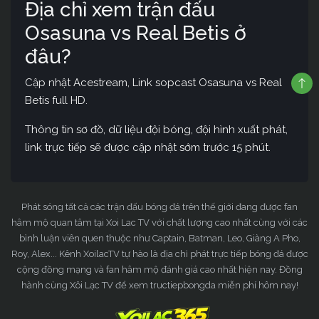
Địa chỉ xem trận đấu
Osasuna vs Real Betis ở
đâu?
Cập nhật Acestream, Link sopcast Osasuna vs Real
Betis full HD.
Thông tin sơ đồ, dữ liệu đội bóng, đội hình xuất phát,
link trực tiếp sẽ được cập nhật sớm trước 15 phút.
Phát sóng tất cả các trận đấu bóng đá trên thế giới đang được fan
hâm mộ quan tâm tại Xoi Lac TV với chất lượng cao nhất cùng với các
bình luận viên quen thuộc như Captain, Batman, Leo, Giàng A Pho,
Roy, Alex... Kênh XoilacTV tự hào là địa chỉ phát trực tiếp bóng đá được
cộng đồng mạng và fan hâm mộ đánh giá cao nhất hiện nay. Đồng
hành cùng Xôi Lạc TV để xem tructiepbongda miễn phí hôm nay!