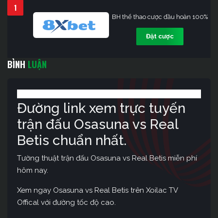
1
BH thể thao cược đầu hoàn 100%
Đặt cược
BÌNH
LUẬN
Đường link xem trực tuyến
trận đấu Osasuna vs Real
Betis chuẩn nhất.
Tường thuật trận đấu Osasuna vs Real Betis miễn phí
hôm nay.
Xem ngay Osasuna vs Real Betis trên Xoilac TV
Offical với đường tốc độ cao.