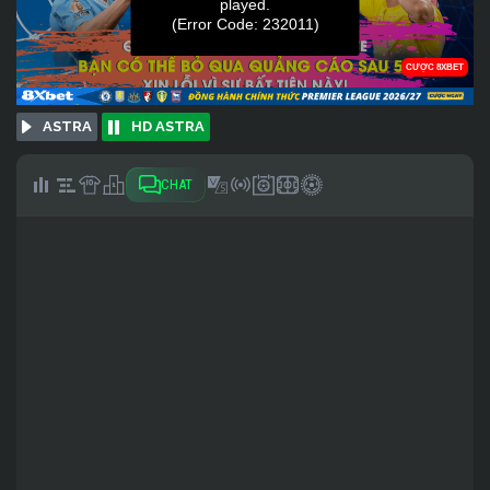
ASTRA
HD ASTRA
CHAT