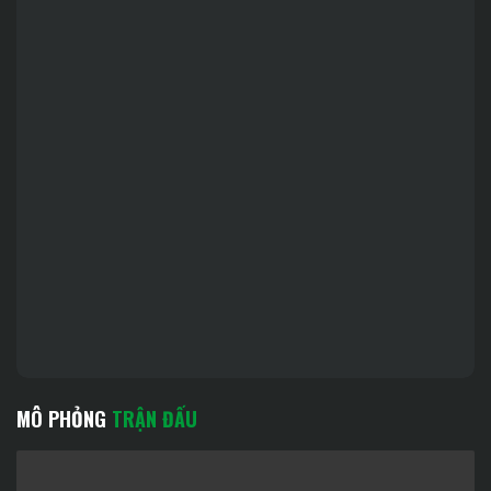
MÔ PHỎNG
TRẬN ĐẤU