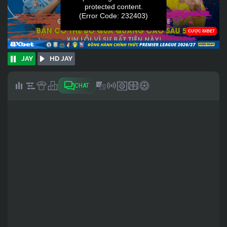
JAY
HD JAY
CHAT