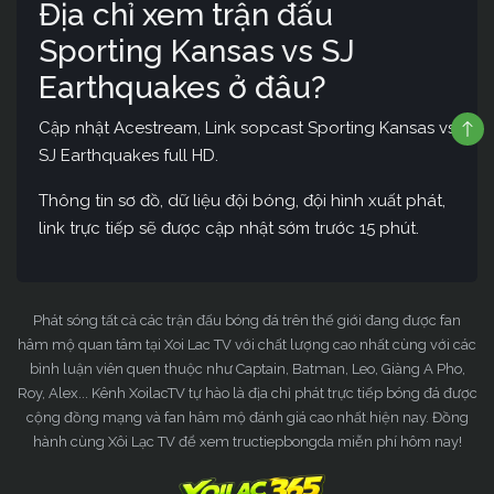
Địa chỉ xem trận đấu
Sporting Kansas vs SJ
Earthquakes ở đâu?
Cập nhật Acestream, Link sopcast Sporting Kansas vs
SJ Earthquakes full HD.
Thông tin sơ đồ, dữ liệu đội bóng, đội hình xuất phát,
link trực tiếp sẽ được cập nhật sớm trước 15 phút.
Phát sóng tất cả các trận đấu bóng đá trên thế giới đang được fan
hâm mộ quan tâm tại Xoi Lac TV với chất lượng cao nhất cùng với các
bình luận viên quen thuộc như Captain, Batman, Leo, Giàng A Pho,
Roy, Alex... Kênh XoilacTV tự hào là địa chỉ phát trực tiếp bóng đá được
cộng đồng mạng và fan hâm mộ đánh giá cao nhất hiện nay. Đồng
hành cùng Xôi Lạc TV để xem tructiepbongda miễn phí hôm nay!