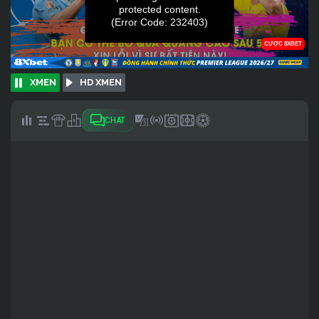
XMEN
HD XMEN
CHAT