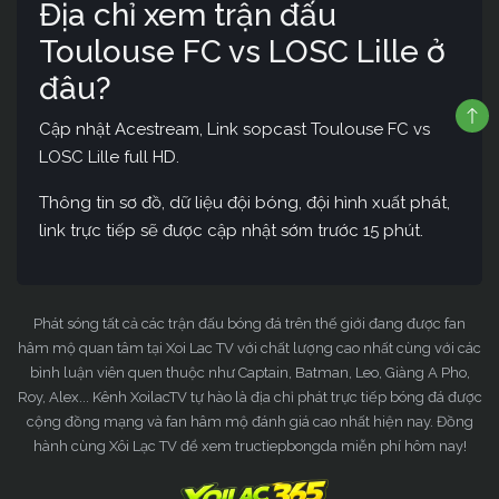
Địa chỉ xem trận đấu
Toulouse FC vs LOSC Lille ở
đâu?
Cập nhật Acestream, Link sopcast Toulouse FC vs
LOSC Lille full HD.
Thông tin sơ đồ, dữ liệu đội bóng, đội hình xuất phát,
link trực tiếp sẽ được cập nhật sớm trước 15 phút.
Phát sóng tất cả các trận đấu bóng đá trên thế giới đang được fan
hâm mộ quan tâm tại Xoi Lac TV với chất lượng cao nhất cùng với các
bình luận viên quen thuộc như Captain, Batman, Leo, Giàng A Pho,
Roy, Alex... Kênh XoilacTV tự hào là địa chỉ phát trực tiếp bóng đá được
cộng đồng mạng và fan hâm mộ đánh giá cao nhất hiện nay. Đồng
hành cùng Xôi Lạc TV để xem tructiepbongda miễn phí hôm nay!