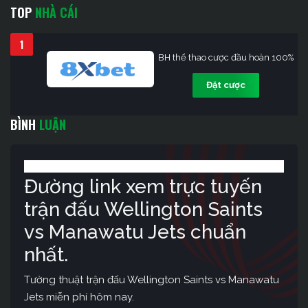
TOP
NHÀ CÁI
1
BH thể thao cược đầu hoàn 100%
Đặt cược
BÌNH
LUẬN
Đường link xem trực tuyến
trận đấu Wellington Saints
vs Manawatu Jets chuẩn
nhất.
Tường thuật trận đấu Wellington Saints vs Manawatu
Jets miễn phí hôm nay.