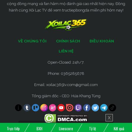
cộng đồng mạng và fan hâm mộ đánh giá cao nhất hiện nay. Đồng
hành cùng Xôi Lạc TV để xem tructiepbongda miễn phí hôm nay!
VỀ CHÚNG TÔI
CHÍNH SÁCH
ĐIỀU KHOẢN
LIÊN HỆ
Open-Closed: 24h/7.
Phone: 0365285678
Email:
xoilac365tv.com@gmail.com
Tổng giám đốc - CEO: Hứa Khang Tùng
X
Trực tiếp
BXH
Livescore
Tỷ lệ
Kết quả
Copyright © 2020 Xoilac TV Official. All rights reserved