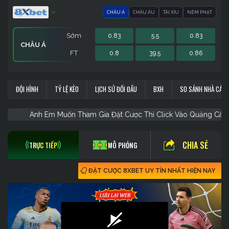
CHÂU Á
CHÂU ÂU
TÀI XỈU
NÉM PHẠT
Sớm
0.83
5.5
0.83
CHÂU Á
FT
0.8
39.5
0.86
Sớm
Sớm
Sớm
0.83
1.43
-
147.5
0
-
0.83
2.65
-
NÉM PHẠT
CHÂU ÂU
TÀI XỈU
ĐỘI HÌNH
TỶ LỆ KÈO
LỊCH SỬ ĐỐI ĐẦU
BXH
SO SÁNH NHÀ CÁI
FT
FT
FT
0.86
1
-
170.5
0
-
0.8
16
-
Anh Em Muốn Tham Gia Đặt Cược Thì Click Vào Qu
CHIA SẺ
TRỰC TIẾP
MÔ PHỎNG
ĐẶT CƯỢC 8XBET UY TÍN NHẤT HIỆN NAY