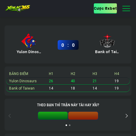
Cược 8xbet
:
0
0
Yulon Dinosaurs
Bank of Taiwan
BẢNG ĐIỂM
H1
H2
H3
H4
Yulon Dinosaurs
26
40
21
19
Bank of Taiwan
14
18
14
19
THEO BẠN THÌ TRẬN NÀY TÀI HAY XỈU?
TÀI 0%
XỈU 0%