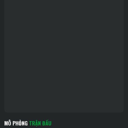
MÔ PHỎNG
TRẬN ĐẤU