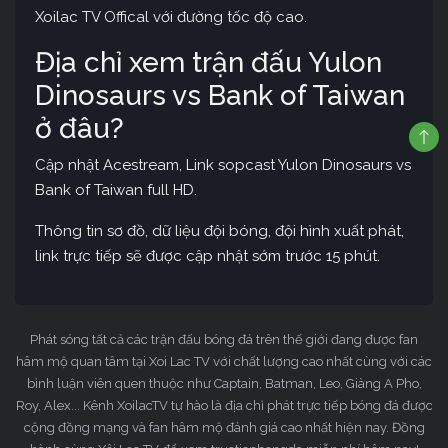
Xoilac TV Offical với đường tốc độ cao.
Địa chỉ xem trận đấu Yulon
Dinosaurs vs Bank of Taiwan
ở đâu?
Cập nhật Acestream, Link sopcast Yulon Dinosaurs vs
Bank of Taiwan full HD.
Thông tin sơ đồ, dữ liệu đội bóng, đội hình xuất phát,
link trực tiếp sẽ được cập nhật sớm trước 15 phút.
Phát sóng tất cả các trận đấu bóng đá trên thế giới đang được fan
hâm mộ quan tâm tại Xoi Lac TV với chất lượng cao nhất cùng với các
bình luận viên quen thuộc như Captain, Batman, Leo, Giàng A Pho,
Roy, Alex... Kênh XoilacTV tự hào là địa chỉ phát trực tiếp bóng đá được
cộng đồng mạng và fan hâm mộ đánh giá cao nhất hiện nay. Đồng