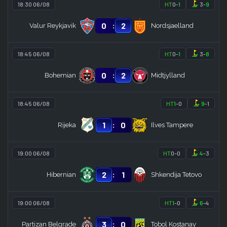
18:30 06/08
HT
0
-
1
3
-
9
:
0
2
Valur Reykjavik
Nordsjaelland
18:45 06/08
HT
0
-
1
3
-
8
:
0
2
Bohemian
Midtjylland
18:45 06/08
HT
1
-
0
9
-
1
:
1
0
Rijeka
Ilves Tampere
19:00 06/08
HT
0
-
0
4
-
3
:
2
1
Hibernian
Shkendija Tetovo
19:00 06/08
HT
1
-
0
6
-
4
:
3
0
Partizan Belgrade
Tobol Kostanay