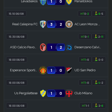
:
1
0
Levadiakos
Panaitolikos
15:10 06/08
HT
0
-
2
6
-
5
:
3
2
Real Calepina FC
AC Leon Monza Brianza
15:30 06/08
HT
0
-
1
2
-
11
:
1
2
ASD Calcio Pavonese
Desenzano Calvina
16:00 06/08
HT
1
-
0
0
-
0
:
1
0
Esperance Sportive
UD San Pedro
16:00 06/08
HT
1
-
0
4
-
2
:
1
0
Us Pergolettese
Club Milano
16:00 06/08
HT
1
-
1
2
-
6