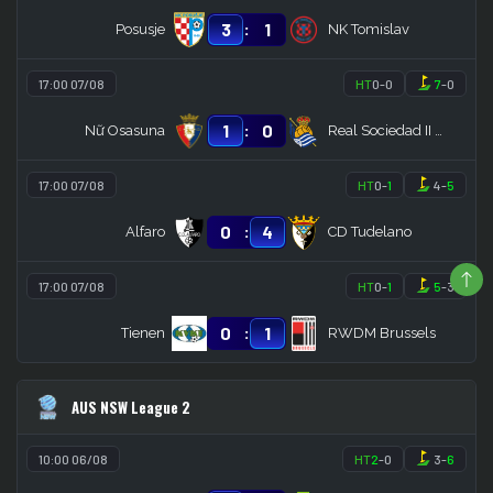
:
3
1
Posusje
NK Tomislav
17:00 07/08
HT
0
-
0
7
-
0
:
1
0
Nữ Osasuna
Real Sociedad II Women
17:00 07/08
HT
0
-
1
4
-
5
:
0
4
Alfaro
CD Tudelano
17:00 07/08
HT
0
-
1
5
-
3
:
0
1
Tienen
RWDM Brussels
AUS NSW League 2
10:00 06/08
HT
2
-
0
3
-
6