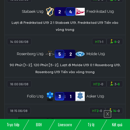
:
2
4
Stabaek U19
Fredrikstad U19
Lượt đi Fredrikstad U19 2:1 Stabaek U19, Fredrikstad U19 Tiến vào
vòng trong
14:00 06/08
HT
1
-
1
8
-
2
:
5
2
Rosenborg U19
Molde U19
90 Phút [1-2], 120 Phút [5-2], Lượt đi Molde U19 0:1 Rosenborg U19,
Rosenborg U19 Tiến vào vòng trong
16:00 06/08
HT
2
-
0
3
-
6
:
3
1
Follo U19
Asker U19
18:15 06/08
HT
2
-
0
14
-
0
X
:
4
0
Heming U19
Ullern 2 U19
Trực tiếp
BXH
Livescore
Tỷ lệ
Kết quả