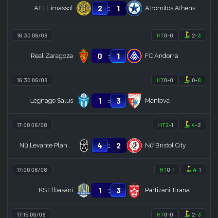
:
2
1
AEL Limassol
Atromitos Athens
16:30 06/08
HT
0
-
0
2
-
3
:
0
1
Real Zaragoza
FC Andorra
16:30 06/08
HT
0
-
0
0
-
8
:
1
3
Legnago Salus
Mantova
17:00 06/08
HT
2
-
1
4
-
2
:
4
2
Nữ Levante Planas
Nữ Bristol City
17:00 06/08
HT
0
-
1
4
-
1
:
1
3
KS Elbasani
Partizani Tirana
17:15 06/08
HT
0
-
0
2
-
3