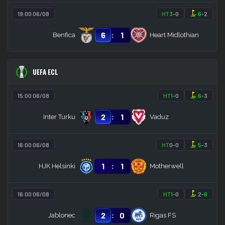
19:00 06/08
HT
3
-
0
6
-
2
:
6
1
Benfica
Heart Midlothian
UEFA ECL
15:00 06/08
HT
1
-
0
6
-
3
:
2
1
Inter Turku
Vaduz
16:00 06/08
HT
0
-
0
5
-
3
:
1
1
HJK Helsinki
Motherwell
16:00 06/08
HT
1
-
0
2
-
6
:
2
0
Jablonec
Rigas FS