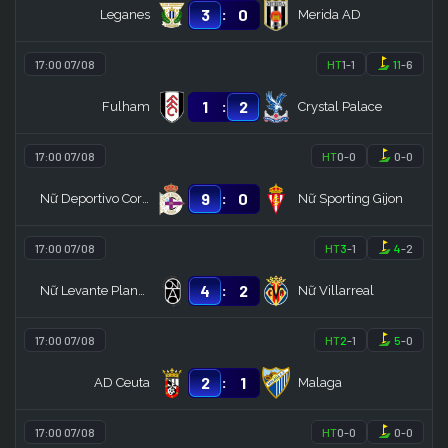
:
3
0
Leganes
Merida AD
17:00 07/08
HT
1
-
1
11
-
6
:
1
2
Fulham
Crystal Palace
17:00 07/08
HT
0
-
0
0
-
0
:
9
0
Nữ Deportivo Coruna
Nữ Sporting Gijon
17:00 07/08
HT
3
-
1
4
-
2
:
4
2
Nữ Levante Planas
Nữ Villarreal
17:00 07/08
HT
2
-
1
5
-
0
:
2
1
AD Ceuta
Malaga
17:00 07/08
HT
0
-
0
0
-
0