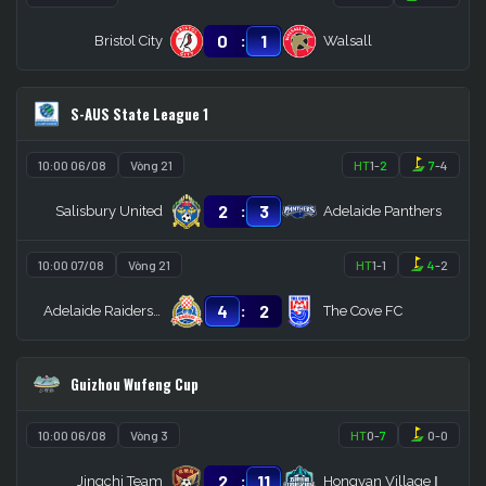
:
0
1
Bristol City
Walsall
S-AUS State League 1
10:00 06/08
Vòng 21
HT
1
-
2
7
-
4
:
2
3
Salisbury United
Adelaide Panthers
10:00 07/08
Vòng 21
HT
1
-
1
4
-
2
:
4
2
Adelaide Raiders SC
The Cove FC
Guizhou Wufeng Cup
10:00 06/08
Vòng 3
HT
0
-
7
0
-
0
:
2
11
Jingchi Team
Hongyan Village Ⅰ