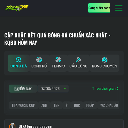
Cược 8xbet
CẬP NHẬT KẾT QUẢ BÓNG ĐÁ CHUẨN XÁC NHẤT -
KQBD HÔM NAY
BÓNG ĐÁ
BÓNG RỔ
TENNIS
CẦU LÔNG
BÓNG CHUYỀN
HÔM NAY
Theo thời gian
FIFA WORLD CUP
ANH
TBN
Ý
ĐỨC
PHÁP
WC CHÂU ÂU
C1
UEFA Europa League