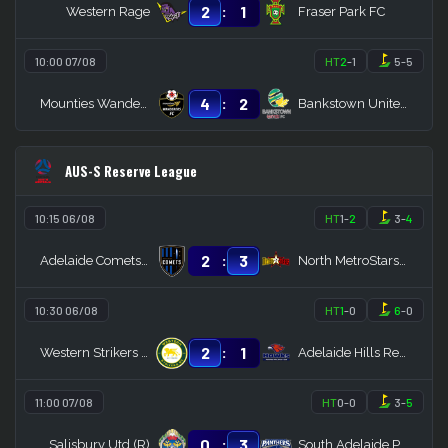
:
2
1
Western Rage
Fraser Park FC
10:00 07/08
HT
2
-
1
5
-
5
:
4
2
Mounties Wanderers
Bankstown United FC
AUS-S Reserve League
10:15 06/08
HT
1
-
2
3
-
4
:
2
3
Adelaide Comets (R)
North MetroStars (R)
10:30 06/08
HT
1
-
0
6
-
0
:
2
1
Western Strikers Reserves
Adelaide Hills Reserves
11:00 07/08
HT
0
-
0
3
-
5
:
0
3
Salisbury Utd (R)
South Adelaide Panthers (R)