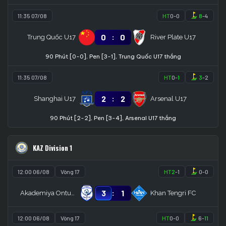
11:35 07/08
HT
0
-
0
8
-
4
:
0
0
Trung Quốc U17
River Plate U17
90 Phút [0-0], Pen [3-1], Trung Quốc U17 thắng
11:35 07/08
HT
0
-
1
3
-
2
:
2
2
Shanghai U17
Arsenal U17
90 Phút [2-2], Pen [3-4], Arsenal U17 thắng
KAZ Division 1
12:00 06/08
Vòng 17
HT
2
-
1
0
-
0
:
3
1
Akademiya Ontustik
Khan Tengri FC
12:00 06/08
Vòng 17
HT
0
-
0
6
-
11