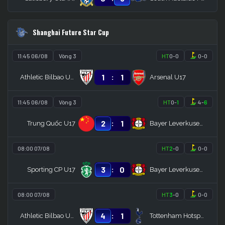
Shanghai Future Star Cup
11:45 06/08
Vòng 3
HT
0
-
0
0
-
0
:
1
1
Athletic Bilbao U17
Arsenal U17
11:45 06/08
Vòng 3
HT
0
-
1
4
-
6
:
2
1
Trung Quốc U17
Bayer Leverkusen U17
08:00 07/08
HT
2
-
0
0
-
0
:
3
0
Sporting CP U17
Bayer Leverkusen U17
08:00 07/08
HT
3
-
0
0
-
0
:
4
1
Athletic Bilbao U17
Tottenham Hotspur U17