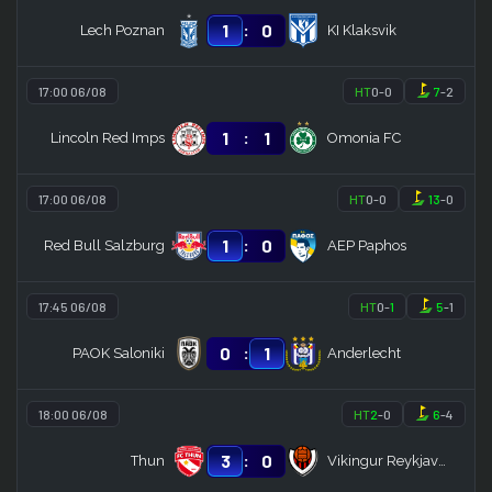
:
1
0
Lech Poznan
KI Klaksvik
17:00 06/08
HT
0
-
0
7
-
2
:
1
1
Lincoln Red Imps
Omonia FC
17:00 06/08
HT
0
-
0
13
-
0
:
1
0
Red Bull Salzburg
AEP Paphos
17:45 06/08
HT
0
-
1
5
-
1
:
0
1
PAOK Saloniki
Anderlecht
18:00 06/08
HT
2
-
0
6
-
4
:
3
0
Thun
Vikingur Reykjavik