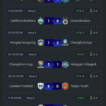
11:55 06/08
Vòng 3
HT
0
-
2
0
-
0
:
1
6
Halftime Brothers
Diversification
01:00 07/08
Vòng 3
HT
0
-
2
0
-
0
:
1
2
Hongda Hongxing
Chengfa Group
07:30 07/08
Vòng 3
HT
2
-
1
0
-
0
:
3
1
Changshun August
Hongyan Village Ⅱ
09:25 07/08
Vòng 3
HT
4
-
0
0
-
0
:
6
0
Luodian Football Association
Yaopu Youth
11:15 07/08
Vòng 3
HT
0
-
1
0
-
0