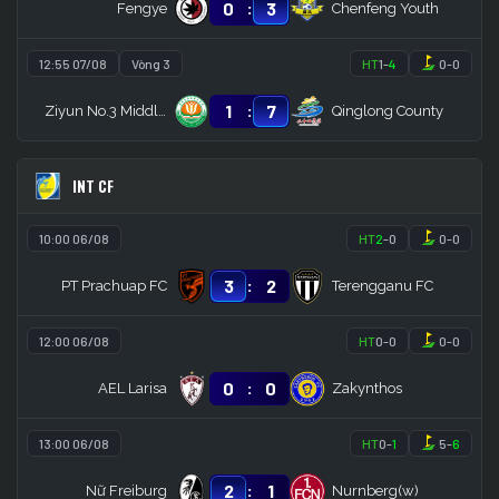
:
0
3
Fengye
Chenfeng Youth
12:55 07/08
Vòng 3
HT
1
-
4
0
-
0
:
1
7
Ziyun No.3 Middle School
Qinglong County
INT CF
10:00 06/08
HT
2
-
0
0
-
0
:
3
2
PT Prachuap FC
Terengganu FC
12:00 06/08
HT
0
-
0
0
-
0
:
0
0
AEL Larisa
Zakynthos
13:00 06/08
HT
0
-
1
5
-
6
:
2
1
Nữ Freiburg
Nurnberg(w)