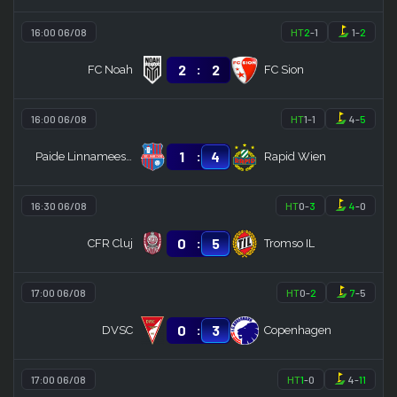
16:00 06/08
HT
2
-
1
1
-
2
:
2
2
FC Noah
FC Sion
16:00 06/08
HT
1
-
1
4
-
5
:
1
4
Paide Linnameeskond
Rapid Wien
16:30 06/08
HT
0
-
3
4
-
0
:
0
5
CFR Cluj
Tromso IL
17:00 06/08
HT
0
-
2
7
-
5
:
0
3
DVSC
Copenhagen
17:00 06/08
HT
1
-
0
4
-
11