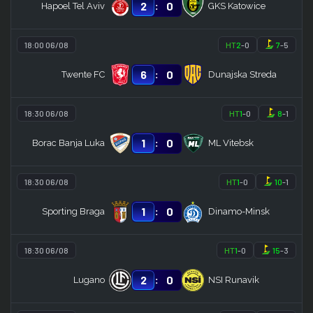
:
2
0
Hapoel Tel Aviv
GKS Katowice
18:00 06/08
HT
2
-
0
7
-
5
:
6
0
Twente FC
Dunajska Streda
18:30 06/08
HT
1
-
0
8
-
1
:
1
0
Borac Banja Luka
ML Vitebsk
18:30 06/08
HT
1
-
0
10
-
1
:
1
0
Sporting Braga
Dinamo-Minsk
18:30 06/08
HT
1
-
0
15
-
3
:
2
0
Lugano
NSI Runavik