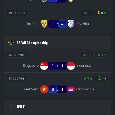
19:00 06/08
HT
0
-
0
0
-
9
:
1
4
Tre Fiori
FC Drita
ASEAN Championship
13:00 07/08
HT
0
-
0
3
-
7
:
1
1
Singapore
Indonesia
13:00 07/08
HT
1
-
0
4
-
1
:
3
1
Việt Nam
Campuchia
JPN J1