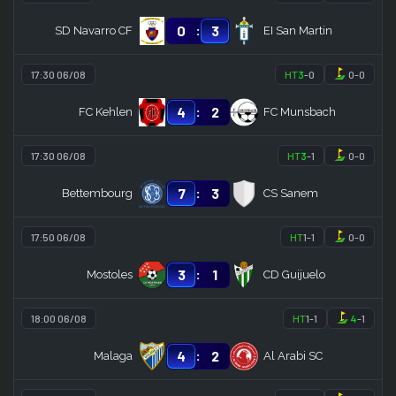
:
0
3
SD Navarro CF
EI San Martin
17:30 06/08
HT
3
-
0
0
-
0
:
4
2
FC Kehlen
FC Munsbach
17:30 06/08
HT
3
-
1
0
-
0
:
7
3
Bettembourg
CS Sanem
17:50 06/08
HT
1
-
1
0
-
0
:
3
1
Mostoles
CD Guijuelo
18:00 06/08
HT
1
-
1
4
-
1
:
4
2
Malaga
Al Arabi SC