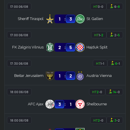
17:00 06/08
HT
0
-
0
6
-
8
:
1
3
Sheriff Tiraspol
St. Gallen
17:00 06/08
HT
1
-
2
2
-
5
:
2
5
FK Zalgiris Vilnius
Hajduk Split
17:30 06/08
HT
1
-
1
6
-
1
:
1
2
Beitar Jerusalem
Austria Vienna
18:00 06/08
HT
2
-
0
14
-
0
:
3
1
AFC Ajax
Shelbourne
18:00 06/08
HT
2
-
0
3
-
2