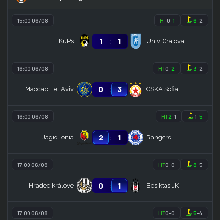
15:00 06/08
HT
0
-
1
6
-
2
:
1
1
KuPs
Univ. Craiova
16:00 06/08
HT
0
-
2
3
-
2
:
0
3
Maccabi Tel Aviv
CSKA Sofia
16:00 06/08
HT
2
-
1
1
-
5
:
2
1
Jagiellonia
Rangers
17:00 06/08
HT
0
-
0
8
-
5
:
0
1
Hradec Králové
Besiktas JK
17:00 06/08
HT
0
-
0
5
-
4