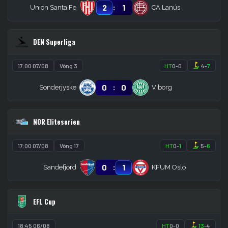
:
2
1
Union Santa Fe
CA Lanús
DEN Superliga
17:00 07/08
Vòng 3
HT
0
-
0
4
-
7
:
0
0
Sonderjyske
Viborg
NOR Eliteserien
17:00 07/08
Vòng 17
HT
0
-
1
5
-
6
:
0
1
Sandefjord
KFUM Oslo
EFL Cup
18:45 06/08
HT
0
-
0
13
-
4