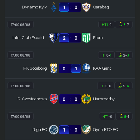
:
1
0
Dynamo Kyiv
Qarabag
17:00 06/08
HT
1
-
0
8
-
7
:
2
0
Inter Club Escaldes
Flora
17:00 06/08
HT
0
-
1
2
-
3
:
0
1
IFK Goteborg
KAA Gent
17:00 06/08
HT
0
-
0
5
-
6
:
0
0
R. Czestochowa
Hammarby
17:00 06/08
HT
1
-
0
8
-
1
:
1
0
Riga FC
Győri ETO FC