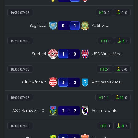
14:30 07/08
HT
0
-
0
0
-
0
:
0
1
Baghdad
Al Shorta
15:20 07/08
HT
1
-
0
3
-
1
:
1
0
Südtirol
USD Virtus Verona
16:00 07/08
HT
2
-
1
0
-
0
:
3
2
Club Africain
Progres Sakiet Eddaier
16:00 07/08
HT
0
-
1
12
-
0
:
2
2
ASD Seravezza Calcio
Sestri Levante
16:00 07/08
HT
1
-
0
8
-
7