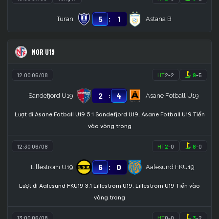
:
5
1
Turan
Astana B
NOR U19
12:00 06/08
HT
2
-
2
9
-
5
:
2
4
Sandefjord U19
Asane Fotball U19
Lượt đi Asane Fotball U19 5:1 Sandefjord U19, Asane Fotball U19 Tiến
vào vòng trong
12:30 06/08
HT
2
-
0
8
-
0
:
6
0
Lillestrom U19
Aalesund FKU19
Lượt đi Aalesund FKU19 3:1 Lillestrom U19, Lillestrom U19 Tiến vào
vòng trong
13:00 06/08
HT
0
-
0
3
-
2