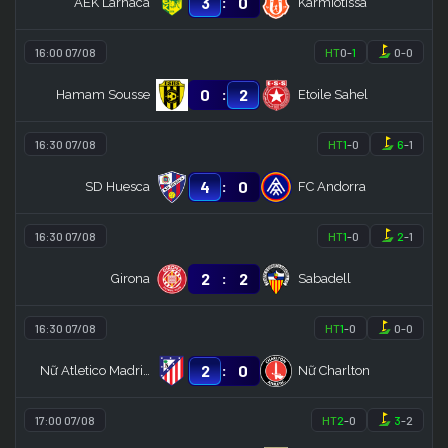
:
3
0
AEK Larnaca
Karmiotissa
16:00 07/08
HT
0
-
1
0
-
0
:
0
2
Hamam Sousse
Etoile Sahel
16:30 07/08
HT
1
-
0
6
-
1
:
4
0
SD Huesca
FC Andorra
16:30 07/08
HT
1
-
0
2
-
1
:
2
2
Girona
Sabadell
16:30 07/08
HT
1
-
0
0
-
0
:
2
0
Nữ Atletico Madrid
Nữ Charlton
17:00 07/08
HT
2
-
0
3
-
2