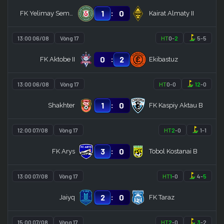
:
1
0
FK Yelimay Semey B
Kairat Almaty II
13:00 06/08
Vòng 17
HT
0
-
2
5
-
5
:
0
2
FK Aktobe II
Ekibastuz
13:00 06/08
Vòng 17
HT
0
-
0
12
-
0
:
1
0
Shakhter
FK Kaspiy Aktau B
12:00 07/08
Vòng 17
HT
2
-
0
1
-
1
:
3
0
FK Arys
Tobol Kostanai B
13:00 07/08
Vòng 17
HT
1
-
0
4
-
5
:
2
0
Jaiyq
FK Taraz
15:00 07/08
Vòng 17
HT
2
-
0
3
-
2