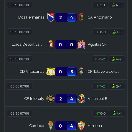
18:30 06/08
HT
2
-
1
4
-
5
:
2
4
Dos Hermanas
CA Antoniano
18:30 06/08
HT
0
-
0
1
-
5
:
0
0
Lorca Deportiva FC
Aguilas CF
18:30 06/08
HT
0
-
2
4
-
2
:
0
3
CD Villacanas
CF Talavera de la Reina
08:00 07/08
HT
1
-
2
2
-
4
:
2
4
CF Intercity
Villarreal B
08:30 07/08
HT
0
-
0
4
-
1
:
0
4
Cordoba
Almeria