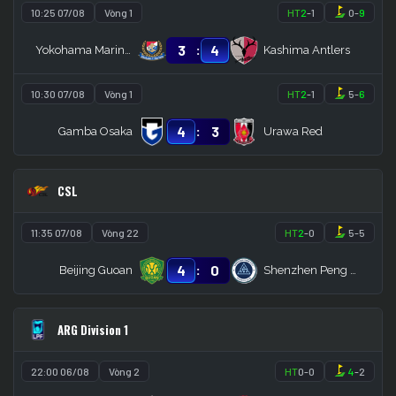
10:25 07/08
Vòng 1
HT
2
-
1
0
-
9
:
3
4
Yokohama Marinos
Kashima Antlers
10:30 07/08
Vòng 1
HT
2
-
1
5
-
6
:
4
3
Gamba Osaka
Urawa Red
CSL
11:35 07/08
Vòng 22
HT
2
-
0
5
-
5
:
4
0
Beijing Guoan
Shenzhen Peng City
ARG Division 1
22:00 06/08
Vòng 2
HT
0
-
0
4
-
2