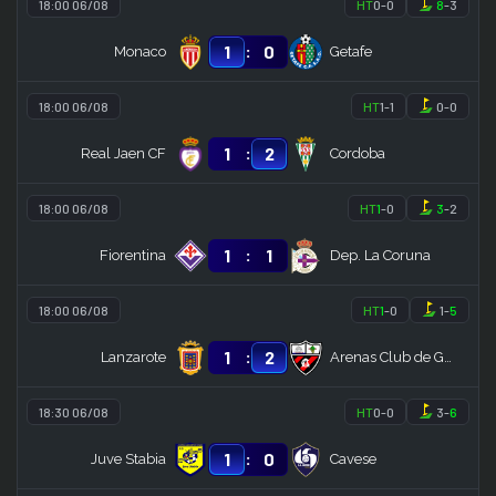
18:00 06/08
HT
0
-
0
8
-
3
:
1
0
Monaco
Getafe
18:00 06/08
HT
1
-
1
0
-
0
:
1
2
Real Jaen CF
Cordoba
18:00 06/08
HT
1
-
0
3
-
2
:
1
1
Fiorentina
Dep. La Coruna
18:00 06/08
HT
1
-
0
1
-
5
:
1
2
Lanzarote
Arenas Club de Getxo
18:30 06/08
HT
0
-
0
3
-
6
:
1
0
Juve Stabia
Cavese