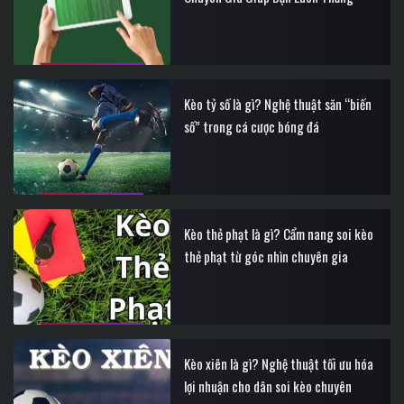
Kèo tỷ số là gì? Nghệ thuật săn “biến
số” trong cá cược bóng đá
Kèo thẻ phạt là gì? Cẩm nang soi kèo
thẻ phạt từ góc nhìn chuyên gia
Kèo xiên là gì? Nghệ thuật tối ưu hóa
lợi nhuận cho dân soi kèo chuyên