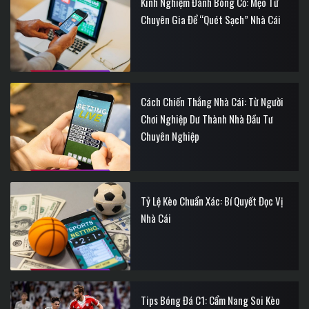
Kinh Nghiệm Đánh Bóng Cỏ: Mẹo Từ
Chuyên Gia Để “Quét Sạch” Nhà Cái
Cách Chiến Thắng Nhà Cái: Từ Người
Chơi Nghiệp Dư Thành Nhà Đầu Tư
Chuyên Nghiệp
Tỷ Lệ Kèo Chuẩn Xác: Bí Quyết Đọc Vị
Nhà Cái
Tips Bóng Đá C1: Cẩm Nang Soi Kèo