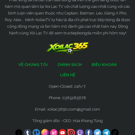
hâm mộ quan tâm tại Xoi Lac TV với chất lượng cao nhất cùng với các
bình luận viên quen thuộc như Captain, Batman, Leo, Giàng A Pho,
Roy, Alex... Kênh XoilacTV tự hào là địa chỉ phát trực tiếp bóng đá được
cộng đồng mạng và fan hâm mộ đánh giá cao nhất hiện nay. Đồng
hành cùng Xôi Lạc TV để xem tructiepbongda miễn phí hôm nay!
VỀ CHÚNG TÔI
CHÍNH SÁCH
ĐIỀU KHOẢN
LIÊN HỆ
Open-Closed: 24h/7.
Phone: 0365285678
Email:
xoilac365tv.com@gmail.com
Tổng giám đốc - CEO: Hứa Khang Tùng