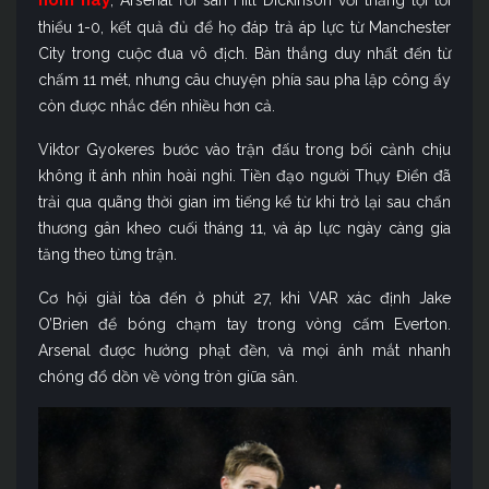
hôm nay
, Arsenal rời sân Hill Dickinson với thắng lợi tối
thiểu 1-0, kết quả đủ để họ đáp trả áp lực từ Manchester
City trong cuộc đua vô địch. Bàn thắng duy nhất đến từ
chấm 11 mét, nhưng câu chuyện phía sau pha lập công ấy
còn được nhắc đến nhiều hơn cả.
Viktor Gyokeres bước vào trận đấu trong bối cảnh chịu
không ít ánh nhìn hoài nghi. Tiền đạo người Thụy Điển đã
trải qua quãng thời gian im tiếng kể từ khi trở lại sau chấn
thương gân kheo cuối tháng 11, và áp lực ngày càng gia
tăng theo từng trận.
Cơ hội giải tỏa đến ở phút 27, khi VAR xác định Jake
O’Brien để bóng chạm tay trong vòng cấm Everton.
Arsenal được hưởng phạt đền, và mọi ánh mắt nhanh
chóng đổ dồn về vòng tròn giữa sân.