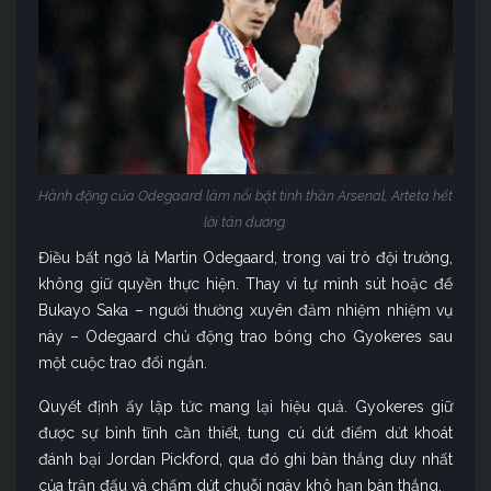
Hành động của Odegaard làm nổi bật tinh thần Arsenal, Arteta hết
lời tán dương.
Điều bất ngờ là Martin Odegaard, trong vai trò đội trưởng,
không giữ quyền thực hiện. Thay vì tự mình sút hoặc để
Bukayo Saka – người thường xuyên đảm nhiệm nhiệm vụ
này – Odegaard chủ động trao bóng cho Gyokeres sau
một cuộc trao đổi ngắn.
Quyết định ấy lập tức mang lại hiệu quả. Gyokeres giữ
được sự bình tĩnh cần thiết, tung cú dứt điểm dứt khoát
đánh bại Jordan Pickford, qua đó ghi bàn thắng duy nhất
của trận đấu và chấm dứt chuỗi ngày khô hạn bàn thắng.