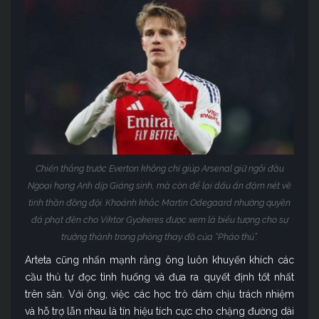
Chiến thắng trước Everton không chỉ giúp Arsenal giữ ngôi đầu
Ngoại hạng Anh dịp Giáng sinh, mà còn để lại dấu ấn đậm nét về
tinh thần đồng đội. Khoảnh khắc Martin Odegaard nhường quyền
đá phạt đền cho Viktor Gyokeres được xem là biểu tượng cho sự
trưởng thành trong phòng thay đồ của “Pháo thủ”.
Arteta cũng nhấn mạnh rằng ông luôn khuyến khích các
cầu thủ tự đọc tình huống và đưa ra quyết định tốt nhất
trên sân. Với ông, việc các học trò dám chịu trách nhiệm
và hỗ trợ lẫn nhau là tín hiệu tích cực cho chặng đường dài