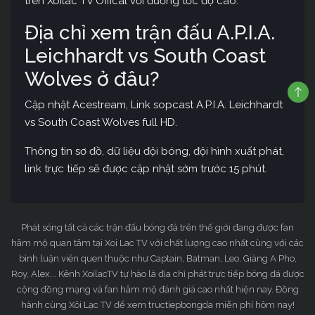
trên Xoilac TV Offical với đường tốc độ cao.
Địa chỉ xem trận đấu A.P.I.A.
Leichhardt vs South Coast
Wolves ở đâu?
Cập nhật Acestream, Link sopcast A.P.I.A. Leichhardt
vs South Coast Wolves full HD.
Thông tin sơ đồ, dữ liệu đội bóng, đội hình xuất phát,
link trực tiếp sẽ được cập nhật sớm trước 15 phút.
Phát sóng tất cả các trận đấu bóng đá trên thế giới đang được fan
hâm mộ quan tâm tại Xoi Lac TV với chất lượng cao nhất cùng với các
bình luận viên quen thuộc như Captain, Batman, Leo, Giàng A Pho,
Roy, Alex... Kênh XoilacTV tự hào là địa chỉ phát trực tiếp bóng đá được
cộng đồng mạng và fan hâm mộ đánh giá cao nhất hiện nay. Đồng
hành cùng Xôi Lạc TV để xem tructiepbongda miễn phí hôm nay!