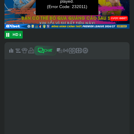
HD 1
CHAT