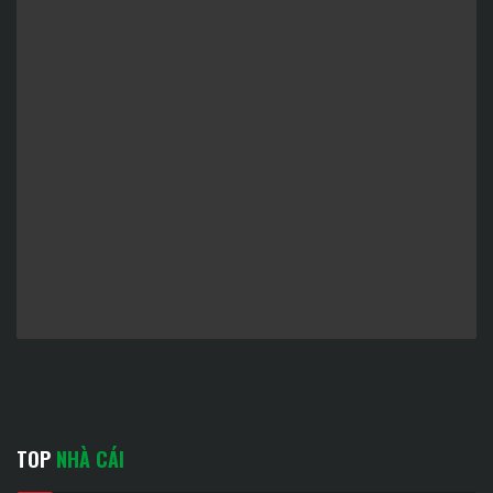
TOP
NHÀ CÁI