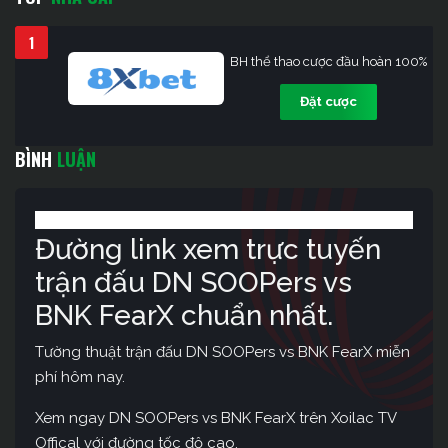
1
BH thể thao cược đầu hoàn 100%
Đặt cược
BÌNH
LUẬN
Đường link xem trực tuyến
trận đấu DN SOOPers vs
BNK FearX chuẩn nhất.
Tường thuật trận đấu DN SOOPers vs BNK FearX miễn
phí hôm nay.
Xem ngay DN SOOPers vs BNK FearX trên Xoilac TV
Offical với đường tốc độ cao.