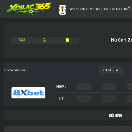
WC 2026
XEM LẠI
HIGHLIGHT
BXH
KẾT
Nữ Carl Z
-
-
-
-
-
-
Chọn nhà cái
CHÂU Á
-
-
HIỆP 1
-
-
FT
ĐỘI HÌNH