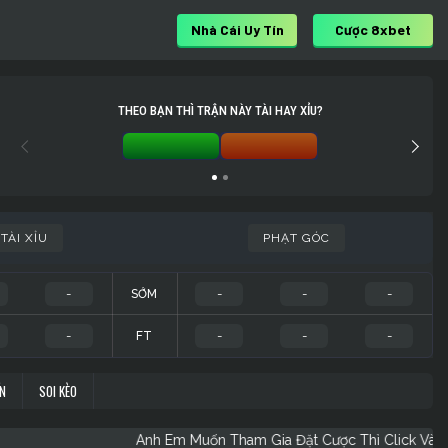
Nhà Cái Uy Tín
Cược 8xbet
THEO BẠN THÌ TRẬN NÀY TÀI HAY XỈU?
TÀI 0%
XỈU 0%
TÀI XỈU
PHẠT GÓC
-
-
-
-
SỚM
-
-
-
-
FT
N
SOI KÈO
Anh Em Muốn Tham Gia Đặt Cược Thì Click 