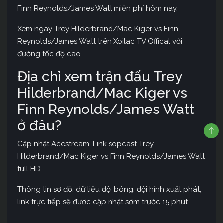
Finn Reynolds/James Watt miễn phí hôm nay.
Xem ngay Trey Hilderbrand/Mac Kiger vs Finn
Reynolds/James Watt trên Xoilac TV Offical với
đường tốc độ cao.
Địa chỉ xem trận đấu Trey
Hilderbrand/Mac Kiger vs
Finn Reynolds/James Watt
ở đâu?
Cập nhật Acestream, Link sopcast Trey
Hilderbrand/Mac Kiger vs Finn Reynolds/James Watt
full HD.
Thông tin sơ đồ, dữ liệu đội bóng, đội hình xuất phát,
link trực tiếp sẽ được cập nhật sớm trước 15 phút.